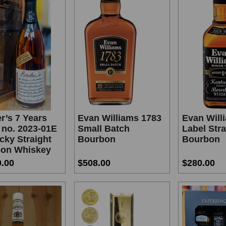
r’s 7 Years
Evan Williams 1783
Evan Will
 no. 2023-01E
Small Batch
Label Stra
cky Straight
Bourbon
Bourbon
on Whiskey
0.00
$508.00
$280.00