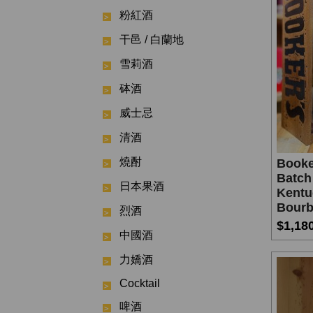
粉紅酒
干邑 / 白蘭地
雪莉酒
砵酒
威士忌
清酒
燒酎
Booke
Batch
日本果酒
Kentu
Bourb
烈酒
$1,18
中國酒
力嬌酒
Cocktail
啤酒