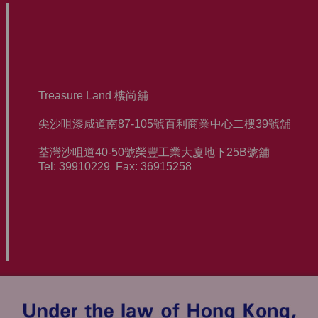
Treasure Land 樓尚舖
尖沙咀漆咸道南
87-105
號百利商業中心二樓
39
號舖
荃灣沙咀道
40-50
號榮豐工業大廈地下
25B
號舖
Tel: 39910229 Fax: 36915258