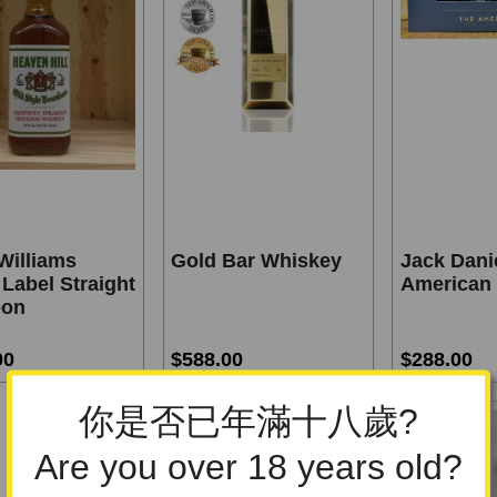
Williams
Gold Bar Whiskey
Jack Dani
Label Straight
American
bon
00
$588.00
$288.00
你是否已年滿十八歲?
Are you over 18 years old?