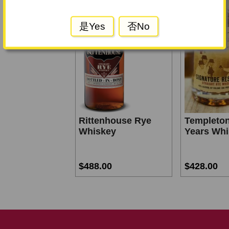
是Yes
否No
Rittenhouse Rye
Templeton
Whiskey
Years Wh
$488.00
$428.00