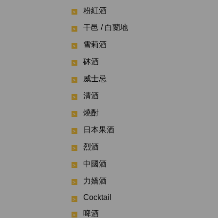
粉紅酒
干邑 / 白蘭地
雪莉酒
砵酒
威士忌
清酒
燒酎
日本果酒
烈酒
中國酒
力嬌酒
Cocktail
啤酒