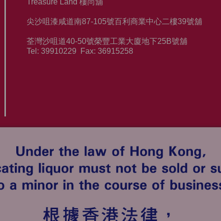
Treasure Land 樓尚舖
尖沙咀漆咸道南
87-105
號百利商業中心二樓
39
號舖
荃灣沙咀道
40-50
號榮豐工業大廈地下
25B
號舖
Tel: 39910229 Fax: 36915258